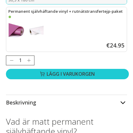
Permanent självhäftande vinyl + rutnätstransfertejp-paket
LOKLiK Permanent självhäftande vinyl, matt – Fuchsia – 30,5 x 1
€24.95
Antal:
LÄGG I VARUKORGEN
Beskrivning
Vad är matt permanent
självhäftande vinyl?