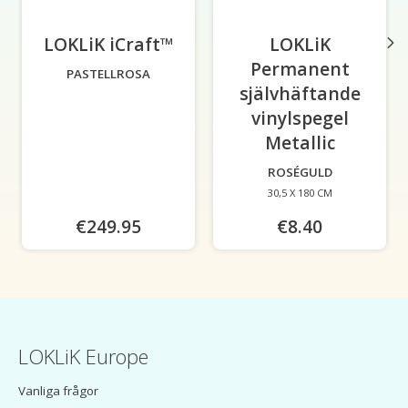
LOKLiK iCraft™
-
LOKLiK
Permanent
PASTELLROSA
självhäftande
vinylspegel
Metallic
-
ROSÉGULD
30,5 X 180 CM
€249.95
€8.40
LOKLiK Europe
Vanliga frågor