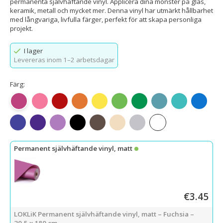
permanenta självhäftande vinyl. Applicera dina mönster på glas,
keramik, metall och mycket mer. Denna vinyl har utmärkt hållbarhet
med långvariga, livfulla färger, perfekt för att skapa personliga
projekt.
I lager
Levereras inom 1–2 arbetsdagar
Färg:
Matt fuchsia
Matt rosa
Matt röd
Matt orange
Matt citrongul
Matt äppelgrön
Mattgrön
Matt blågrön
Matt Tiffany-
Mattblå
Matt kungsblå
Matt lila
Matt ljuslila
Matt svart
Matt mörk kaffe
Matt beige
Matt ljusgrå
Matt vit
Permanent självhäftande vinyl, matt
€3.45
LOKLiK Permanent självhäftande vinyl, matt – Fuchsia –
30,5 x 180 cm