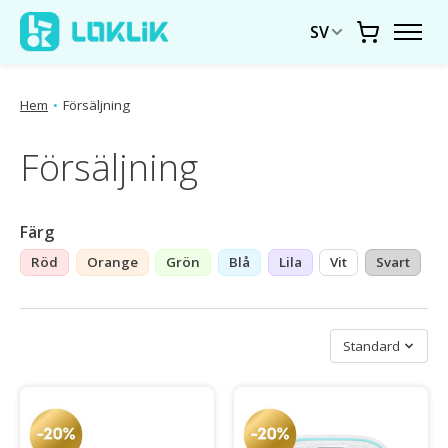
SV
Vagn
Hem
•
Försäljning
Försäljning
Färg
Röd
Orange
Grön
Blå
Lila
Vit
Svart
S
Sortera efter
Standard