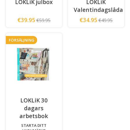
LOKLiK julbox
LOKLiK
Valentindagslåda
€39.95
€34.95
€59.95
€49.95
FÖRSÄLJNING
LOKLiK 30
dagars
arbetsbok
-
STARTA DITT