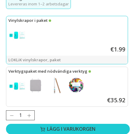
Levereras inom 1–2 arbetsdagar
Vinylskrapor i paket
€1.99
LOKLiK vinylskrapor, paket
Verktygspaket med nödvändiga verktyg
LOKLiK vinylskrapor
+
värmepressmatta 38,1 x 38,1 cm
+
PTFE-te
€35.92
Antal:
LÄGG I VARUKORGEN