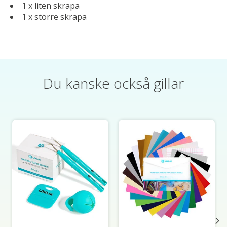
1 x liten skrapa
1 x större skrapa
Du kanske också gillar
Produktkarusellens artiklar