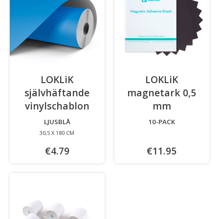
LOKLiK
LOKLiK
självhäftande
magnetark 0,5
vinylschablon
-
mm
-
LJUSBLÅ
10-PACK
30,5 X 180 CM
€4.79
€11.95