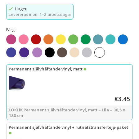
I lager
Levereras inom 1–2 arbetsdagar
Färg:
Matt fuchsia
Matt rosa
Matt röd
Matt orange
Matt citrongul
Matt äppelgrön
Mattgrön
Matt blågrön
Matt Tiffany-b
Mattblå
Matt kungsblå
Matt lila
Matt ljuslila
Matt svart
Matt mörk kaffe
Matt beige
Matt ljusgrå
Matt vit
Permanent självhäftande vinyl, matt
€3.45
LOKLiK Permanent självhäftande vinyl, matt – Lila – 30,5 x
180 cm
Permanent självhäftande vinyl + rutnätstransfertejp-paket