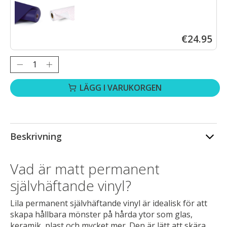
LOKLiK Permanent självhäftande vinyl, matt – lila – 30,5 x 180 c
€24.95
Antal:
LÄGG I VARUKORGEN
Beskrivning
Vad är matt permanent
självhäftande vinyl?
Lila permanent självhäftande vinyl är idealisk för att
skapa hållbara mönster på hårda ytor som glas,
keramik, plast och mycket mer. Den är lätt att skära