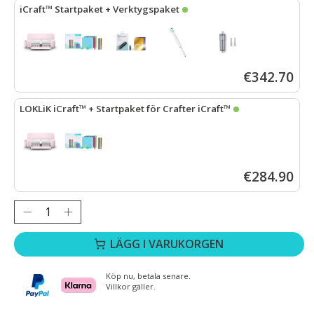
iCraft™ Startpaket + Verktygspaket
LOKLiK iCraft™ – Pastellrosa
+
Startpaket för Crafter iCraft™
+
iC
€342.70
LOKLiK iCraft™ + Startpaket för Crafter iCraft™
LOKLiK iCraft™ – Pastellrosa
+
Startpaket för Crafter iCraft™
€284.90
Antal:
LÄGG I VARUKORGEN
Köp nu, betala senare.
Villkor gäller.