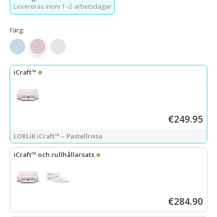
Levereras inom 1–2 arbetsdagar
Färg:
Bubble Blue
Pastellrosa
Daisyvit
iCraft™
€249.95
LOKLiK iCraft™ – Pastellrosa
iCraft™ och rullhållarsats
LOKLiK iCraft™ – Pastellrosa
+
rullhållarsats
€284.90