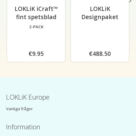
LOKLiK iCraft™
LOKLiK
fint spetsblad
-
Designpaket
2-PACK
€9.95
€488.50
LOKLiK Europe
Vanliga frågor
Information