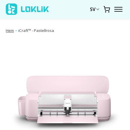
SV
Vagn
Hem
•
iCraft™ - Pastellrosa
Produktbildspel Artiklar