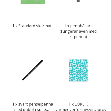
1 x Standard skärmatt
1 x pennhållare
(fungerar även med
ritpenna)
1 x svart penselpenna
1 x LOKLiK
med dubbla spetsar
värmeöverföringsvinylprov