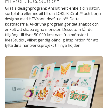
HTVront IdeaStudio™
Gratis designprogram:
Anslut
helt enkelt
din dator,
surfplatta eller mobil till din LOKLiK iCraft™ och börja
designa med HTVront IdeaStudio™! Detta
kostnadsfria, AI-drivna program gör det snabbt och
enkelt att skapa egna mönster. Dessutom får du
tillgång till över 50 000 kostnadsfria mönster i
IdeaStudio , vilket ger dig oändlig inspiration för att
lyfta dina hantverksprojekt till nya höjder!