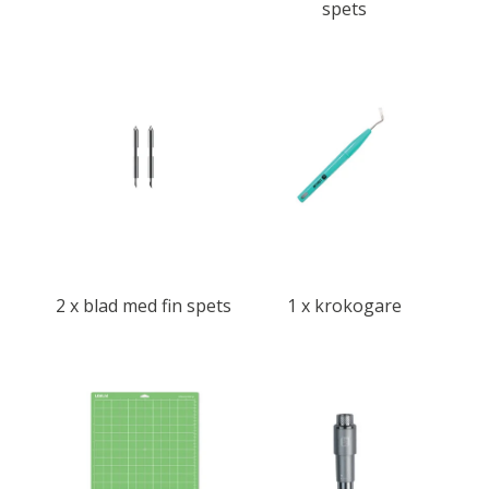
spets
2 x blad med fin spets
1 x krokogare