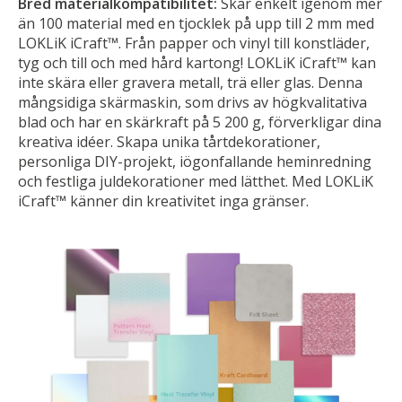
Bred materialkompatibilitet:
Skär enkelt igenom mer
än 100 material med en tjocklek på upp till 2 mm med
LOKLiK iCraft™. Från papper och vinyl till konstläder,
tyg och till och med hård kartong! LOKLiK iCraft™ kan
inte skära eller gravera metall, trä eller glas. Denna
mångsidiga skärmaskin, som drivs av högkvalitativa
blad och har en skärkraft på 5 200 g, förverkligar dina
kreativa idéer. Skapa unika tårtdekorationer,
personliga DIY-projekt, iögonfallande heminredning
och festliga juldekorationer med lätthet. Med LOKLiK
iCraft™ känner din kreativitet inga gränser.