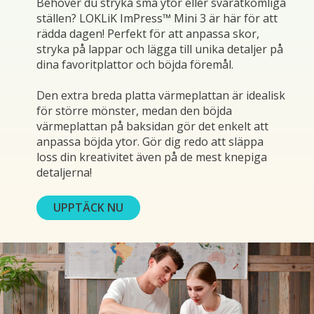
Behöver du stryka små ytor eller svåråtkomliga
ställen? LOKLiK ImPress™ Mini 3 är här för att
rädda dagen! Perfekt för att anpassa skor,
stryka på lappar och lägga till unika detaljer på
dina favoritplattor och böjda föremål.
Den extra breda platta värmeplattan är idealisk
för större mönster, medan den böjda
värmeplattan på baksidan gör det enkelt att
anpassa böjda ytor. Gör dig redo att släppa
loss din kreativitet även på de mest knepiga
detaljerna!
UPPTÄCK NU