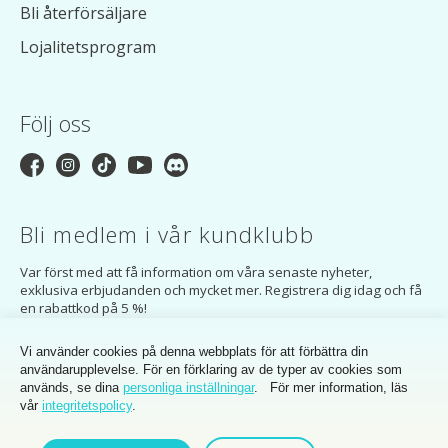
Bli återförsäljare
Lojalitetsprogram
Följ oss
Bli medlem i vår kundklubb
Var först med att få information om våra senaste nyheter,
exklusiva erbjudanden och mycket mer. Registrera dig idag och få
en rabattkod på 5 %!
PRENUMERERA
Vi använder cookies på denna webbplats för att förbättra din
användarupplevelse. För en förklaring av de typer av cookies som
Genom att prenumerera godkänner du MakerMondo Customer Clubs
används, se dina
personliga inställningar
. För mer information, läs
integritetspolicy
.
vår
integritetspolicy
.