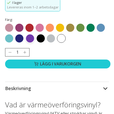
I lager
Levereras inom 1–2 arbetsdagar
Färg:
Roséguld
Rosrött
Röd
Rosa
Orange
Gult
Guld
Gräsgrön
Grön
Havsblå
Aquablå
Kungsblå
Lila
Svart
Silver
Vit
Antal:
LÄGG I VARUKORGEN
Beskrivning
Vad är värmeöverföringsvinyl?
Värmeöverföringsvinyl (HTV eller strykbar vinyl) är