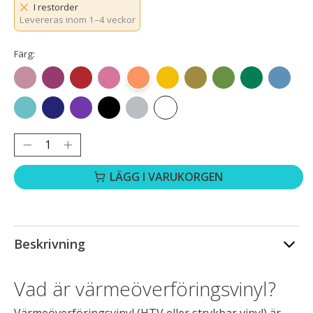
I restorder
Levereras inom 1–4 veckor
Färg:
Roséguld
Rosrött
Röd
Rosa
Orange
Gult
Guld
Gräsgrön
Grön
Havsblå
Aquablå
Kungsblå
Lila
Svart
Silver
Vit
Antal:
LÄGG I VARUKORGEN
Beskrivning
Vad är värmeöverföringsvinyl?
Värmeöverföringsvinyl (HTV eller strykbar vinyl) är