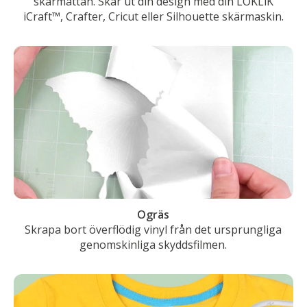
skärmattan. Skär ut din design med din LOKLiK
iCraft™, Crafter, Cricut eller Silhouette skärmaskin.
Ogräs
Skrapa bort överflödig vinyl från det ursprungliga
genomskinliga skyddsfilmen.