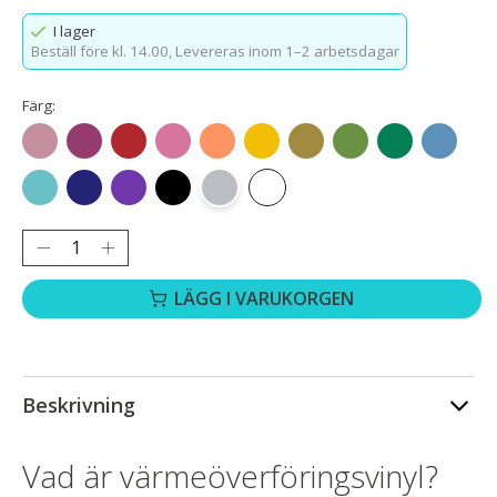
I lager
Beställ före kl. 14.00,
Levereras inom 1–2 arbetsdagar
Färg:
Roséguld
Rosrött
Röd
Rosa
Orange
Gult
Guld
Gräsgrön
Grön
Havsblå
Aquablå
Kungsblå
Lila
Svart
Silver
Vit
Antal:
LÄGG I VARUKORGEN
Beskrivning
Vad är värmeöverföringsvinyl?