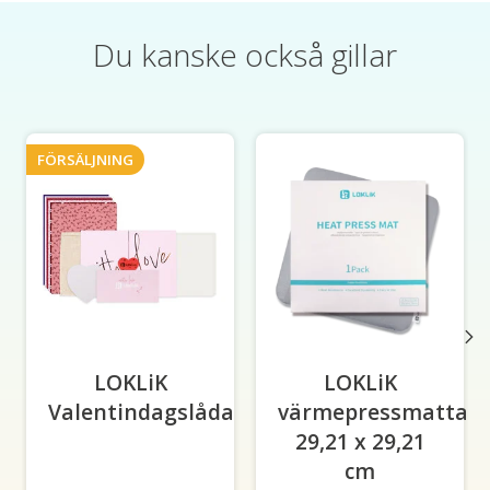
Du kanske också gillar
Produktkarusellens artiklar
FÖRSÄLJNING
LOKLiK
LOKLiK
Valentindagslåda
värmepressmatta
29,21 x 29,21
cm