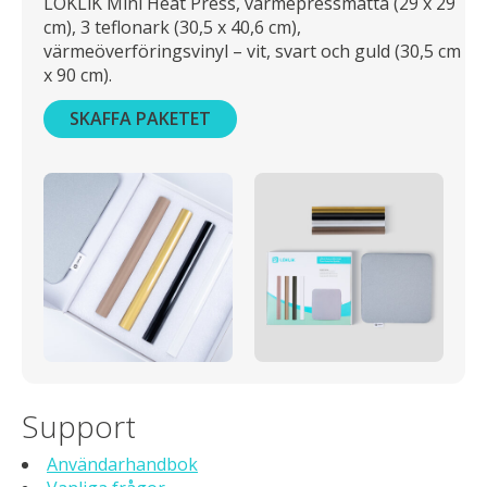
LOKLiK Mini Heat Press, värmepressmatta (29 x 29
cm), 3 teflonark (30,5 x 40,6 cm),
värmeöverföringsvinyl – vit, svart och guld (30,5 cm
x 90 cm).
SKAFFA PAKETET
Support
Användarhandbok