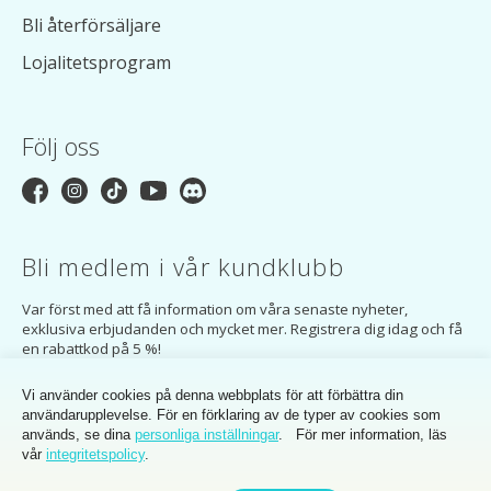
Bli återförsäljare
Lojalitetsprogram
Följ oss
Bli medlem i vår kundklubb
Var först med att få information om våra senaste nyheter,
exklusiva erbjudanden och mycket mer. Registrera dig idag och få
en rabattkod på 5 %!
PRENUMERERA
Vi använder cookies på denna webbplats för att förbättra din
användarupplevelse. För en förklaring av de typer av cookies som
Genom att prenumerera godkänner du MakerMondo Customer Clubs
används, se dina
personliga inställningar
. För mer information, läs
integritetspolicy
.
vår
integritetspolicy
.