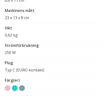
6,6 x 11 cm
Maskinens mått
23 x 13 x 8 cm
Vikt
0,62 kg
Strömförbrukning
250 W
Plug
Typ C (EURO-kontakt)
Färg(er)