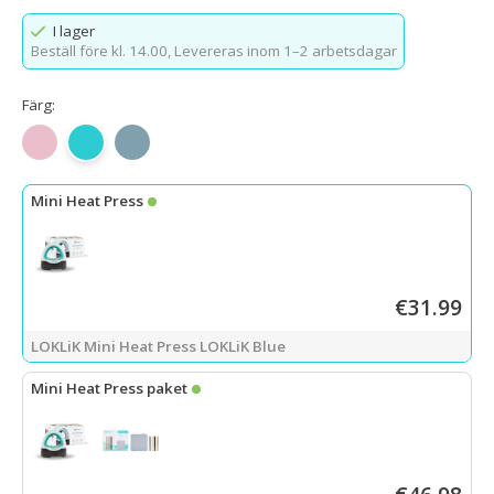
I lager
Beställ före kl. 14.00,
Levereras inom 1–2 arbetsdagar
Färg:
Romantikrosa
LOKLiK-blå
Denimblå
Mini Heat Press
€31.99
LOKLiK Mini Heat Press LOKLiK Blue
Mini Heat Press paket
LOKLiK Mini Heat Press LOKLiK Blue
+
startpaket för Mini & Easy