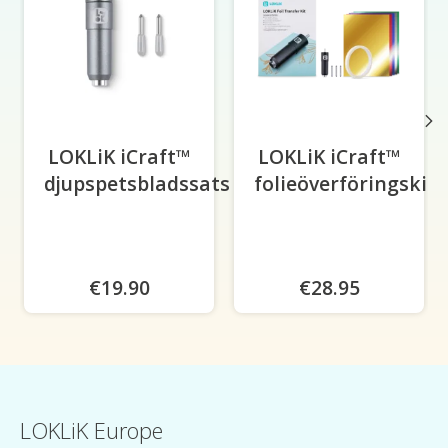
LOKLiK iCraft™
LOKLiK iCraft™
djupspetsbladssats
folieöverföringskit
€19.90
€28.95
LOKLiK Europe