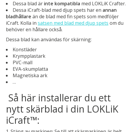
Dessa blad är
inte kompatibla
med LOKLiK Crafter.
Dessa iCraft-blad med djup spets har en
annan
bladhållare
än de blad med fin spets som medföljer
iCraft. Kolla in
satsen med blad med djup spets
om du
behöver en hållare också.
Dessa blad kan användas för skärning:
Konstläder
Krympplastark
PVC-mall
EVA-skumplatta
Magnetiska ark
…
Så här installerar du ett
nytt skärblad i din LOKLiK
iCraft™:
Stäng av maskinen:
Se till att skärmaskinen är helt