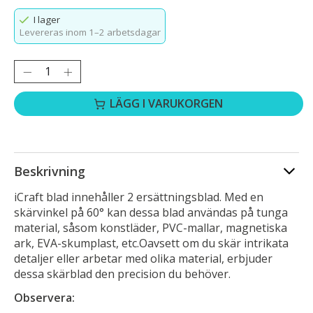
I lager
Levereras inom 1–2 arbetsdagar
Antal:
LÄGG I VARUKORGEN
Beskrivning
iCraft blad innehåller 2 ersättningsblad. Med en
skärvinkel på 60° kan dessa blad användas på
tunga
material, såsom konstläder, PVC-mallar, magnetiska
ark, EVA-skumplast, etc.
Oavsett om du skär intrikata
detaljer eller arbetar med olika material, erbjuder
dessa skärblad den precision du behöver.
Observera: