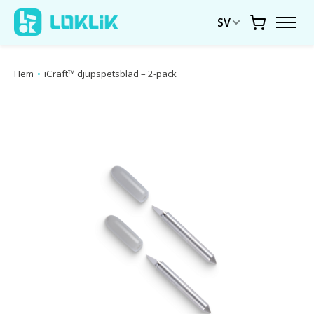
SV
Vagn
Hem
•
iCraft™ djupspetsblad – 2-pack
Produktbildspel Artiklar