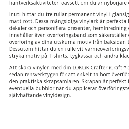
hantverksaktiviteter, oavsett om du är nybörjare e
Inuti hittar du tre rullar permanent vinyl i glansi
matt rött. Dessa mångsidiga vinylark är perfekta f
dekaler och personifiera presenter, heminredning
innehåller även överföringsband som säkerställer
överföring av dina utskurna motiv från baksidan ti
Dessutom hittar du en rulle vit värmeöverföringsvi
stryka motiv på T-shirts, tygkassar och andra kläd
Att skära vinylen med din LOKLiK Crafter iCraft™ 
sedan rensverktygen för att enkelt ta bort överflö
den praktiska skrapsamlaren. Skrapan är perfekt 
eventuella bubblor när du applicerar överförings
självhäftande vinyldesign.