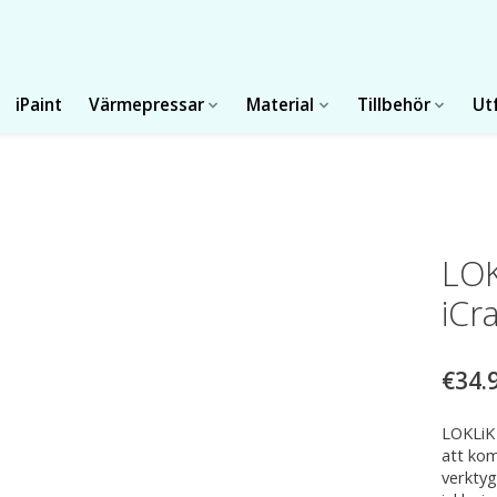
iPaint
Värmepressar
Material
Tillbehör
Ut
LOK
iCr
€34.
LOKLiK 
att kom
verktyg