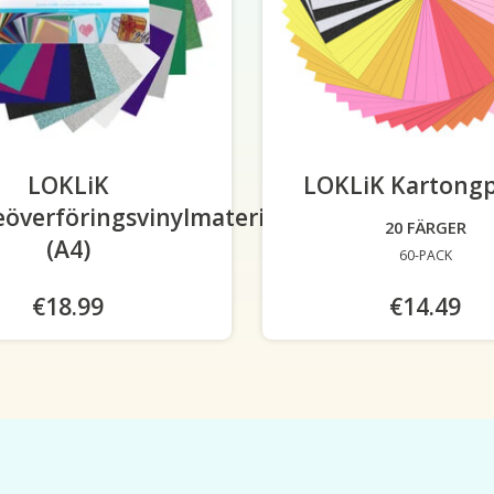
LOKLiK
LOKLiK Kartong
överföringsvinylmaterialpaket
20 FÄRGER
(A4)
60-PACK
€18.99
€14.49