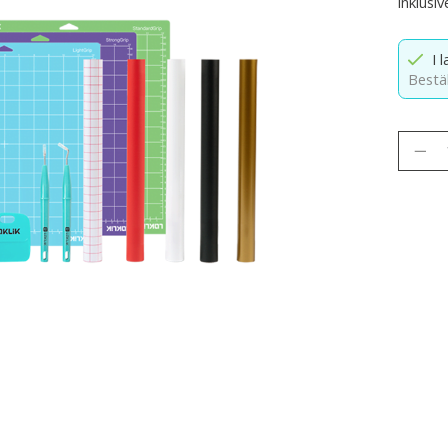
inklusi
I 
Bestäl
Antal: