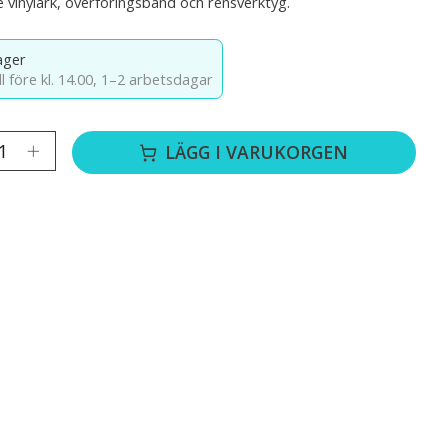
ve vinylark, överföringsband och rensverktyg.
lager
l före kl. 14.00,
1–2 arbetsdagar
LÄGG I VARUKORGEN