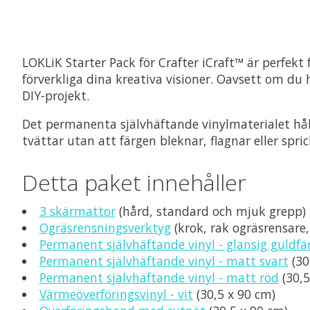
LOKLiK Starter Pack för Crafter iCraft™ är perfekt
förverkliga dina kreativa visioner. Oavsett om du ha
DIY-projekt.
Det permanenta självhäftande vinylmaterialet håll
tvättar utan att färgen bleknar, flagnar eller spric
Detta paket innehåller
3 skärmattor
(hård, standard och mjuk grepp)
Ogräsrensningsverktyg
(krok, rak ogräsrensare,
Permanent självhäftande vinyl - glansig guldfä
Permanent självhäftande vinyl - matt svart
(30
Permanent självhäftande vinyl - matt röd
(30,5
Värmeöverföringsvinyl - vit
(30,5 x 90 cm)