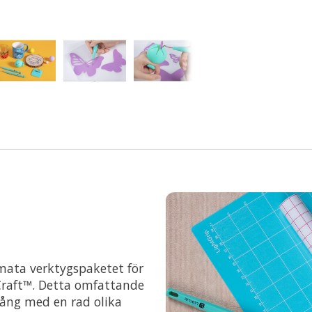
imata verktygspaketet för
iCraft™. Detta omfattande
gång med en rad olika