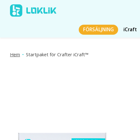
FÖRSÄLJNING
iCraft
Hem
•
Startpaket för Crafter iCraft™
Produktbildspel Artiklar