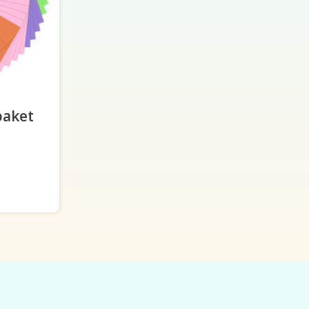
paket
-