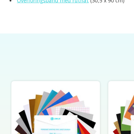
Överföringsband med rutnät
(30,5 x 90 cm)
Produktkarusellens artiklar