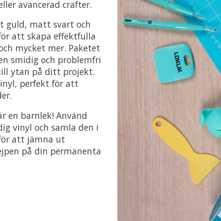
ller avancerad crafter.
gt guld, matt svart och
ör att skapa effektfulla
 och mycket mer. Paketet
 en smidig och problemfri
ll ytan på ditt projekt.
nyl, perfekt för att
er.
är en barnlek! Använd
dig vinyl och samla den i
för att jämna ut
tejpen på din permanenta